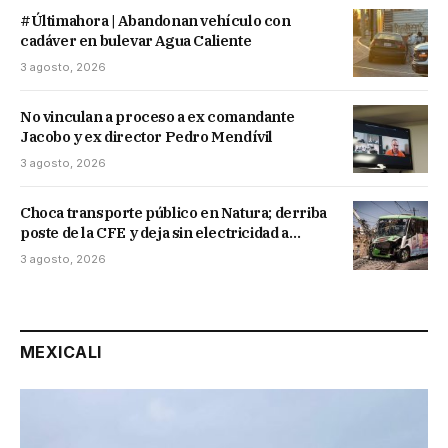
#Últimahora | Abandonan vehículo con
cadáver en bulevar Agua Caliente
3 agosto, 2026
No vinculan a proceso a ex comandante
Jacobo y ex director Pedro Mendívil
3 agosto, 2026
Choca transporte público en Natura; derriba
poste de la CFE y deja sin electricidad a
vecinos de Vistas del Sol
3 agosto, 2026
MEXICALI