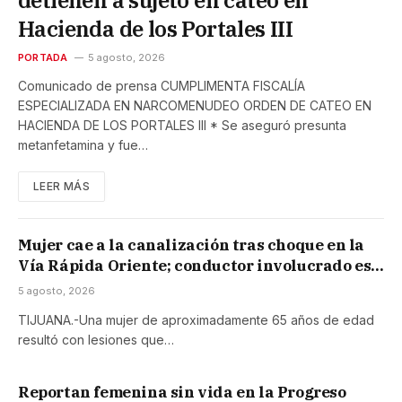
Hacienda de los Portales III
PORTADA
5 agosto, 2026
Comunicado de prensa CUMPLIMENTA FISCALÍA
ESPECIALIZADA EN NARCOMENUDEO ORDEN DE CATEO EN
HACIENDA DE LOS PORTALES III * Se aseguró presunta
metanfetamina y fue…
LEER MÁS
Mujer cae a la canalización tras choque en la
Vía Rápida Oriente; conductor involucrado es
detenido
5 agosto, 2026
TIJUANA.-Una mujer de aproximadamente 65 años de edad
resultó con lesiones que…
Reportan femenina sin vida en la Progreso