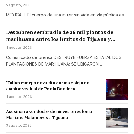
5 agosto, 2026
MEXICALI.-El cuerpo de una mujer sin vida en vía pública es…
Descubren sembradío de 36 mil plantas de
marihuana entre los límites de Tijuana y
Playas de Rosarito
4 agosto, 2026
Comunicado de prensa DESTRUYE FUERZA ESTATAL DOS
PLANTACIONES DE MARIHUANA; SE UBICARON…
Hallan cuerpo envuelto en una cobija en
camino vecinal de Punta Bandera
4 agosto, 2026
Asesinan a vendedor de nieves en colonia
Mariano Matamoros #Tijuana
3 agosto, 2026