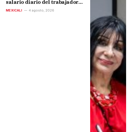
salario diario del trabajador
que es de 773 pesos
MEXICALI
4 agosto, 2026