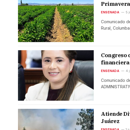
Primavera-
ENSENADA
5 
Comunicado de 
Rural, Columb
Congreso d
financier
ENSENADA
4 
Comunicado d
ADMINISTRATI
Atiende Di
Juárez
ENSENADA
1 