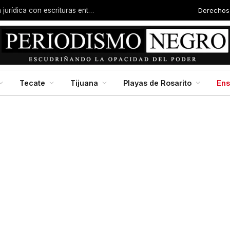
Derechos
Familias de la colonia Progreso reciben certeza jurídica con escrituras entregadas por Dip. Molina
Tecate
Tijuana
Playas de Rosarito
En