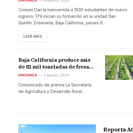
universitaria en la UABC
ENSENADA
6 agosto, 2026
campus Ensenada
Comuni Dan la bienvenida a 1930 estudiantes de nuevo
ingreso; 179 inician su formación en la unidad San
Quintín. Ensenada, Baja California, jueves 6…
LEER MÁS
Baja California produce más
de 82 mil toneladas de fresa
en el ciclo agrícola Otoño-
ENSENADA
2 agosto, 2026
Invierno
Comunicado de prensa La Secretaría
de Agricultura y Desarrollo Rural…
Reporta A