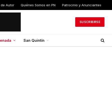
 de Autor
Quiénes Somos en PN
Patrocinio y Anunciantes
SUSCRIBIRSE
senada
San Quintín