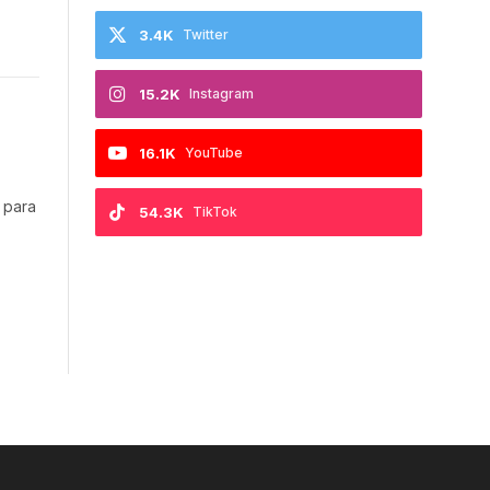
3.4K
Twitter
15.2K
Instagram
16.1K
YouTube
 para
54.3K
TikTok