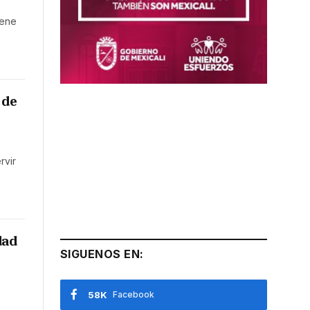
iene
 de
rvir
dad
SIGUENOS EN:
58K
Facebook