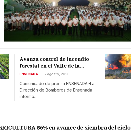
Avanza control de incendio
forestal en el Valle de la
Trinidad; reporta Bomberos
ENSENADA
2 agosto, 2026
40% de avance
Comunicado de prensa ENSENADA.-La
Dirección de Bomberos de Ensenada
informó…
GRICULTURA 56% en avance de siembra del ciclo