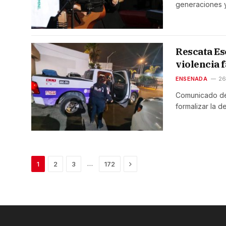
generaciones 
Rescata Es
violencia 
ENSENADA
26
Comunicado de 
formalizar la 
Next
…
1
2
3
172