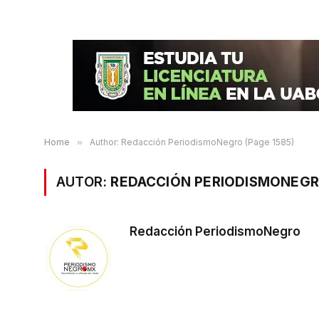
Home
»
Author: Redacción PeriodismoNegro (Page 1585)
AUTOR:
REDACCIÓN PERIODISMONEG
Redacción PeriodismoNegro