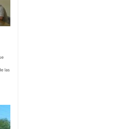
se
de las