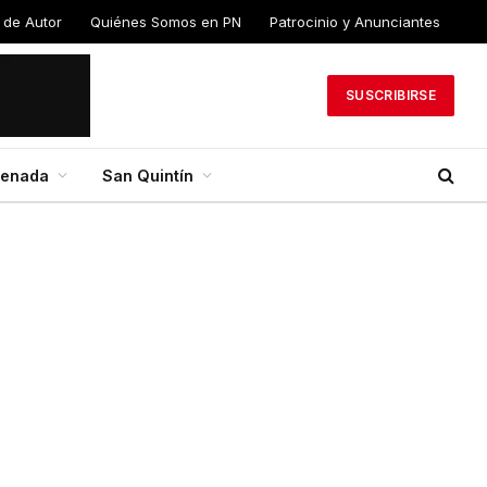
 de Autor
Quiénes Somos en PN
Patrocinio y Anunciantes
SUSCRIBIRSE
senada
San Quintín