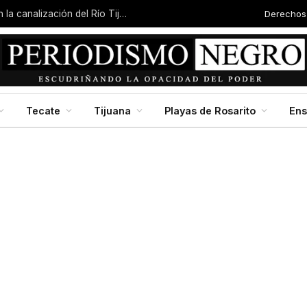
Derechos
Arranca una nueva etapa para 4298 estudiantes en la UABC campus Mexicali
Tecate
Tijuana
Playas de Rosarito
En