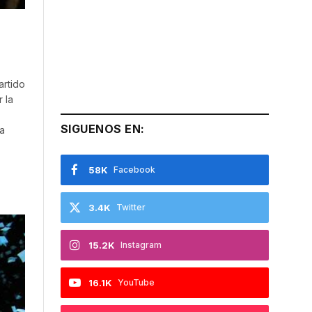
artido
 la
SIGUENOS EN:
a
58K
Facebook
3.4K
Twitter
15.2K
Instagram
16.1K
YouTube