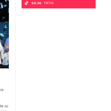
54.3K
TikTok
ia
de su