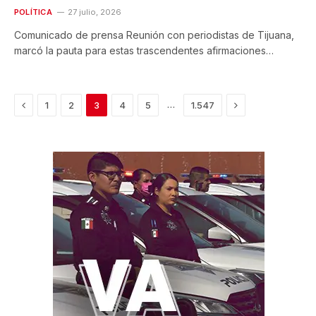
POLÍTICA
27 julio, 2026
Comunicado de prensa Reunión con periodistas de Tijuana,
marcó la pauta para estas trascendentes afirmaciones…
Previous
Next
…
1
2
3
4
5
1.547