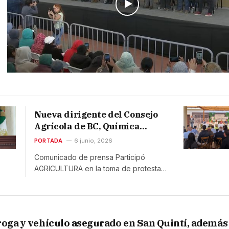
Nueva dirigente del Consejo
Agrícola de BC, Química
Mathilde Rivera Trujillo
PORTADA
6 junio, 2026
Comunicado de prensa Participó
AGRICULTURA en la toma de protesta…
roga y vehículo asegurado en San Quintí, además