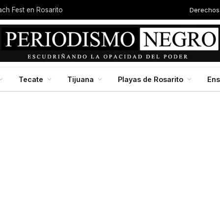
Derechos
each Fest en Rosarito
Tecate
Tijuana
Playas de Rosarito
En