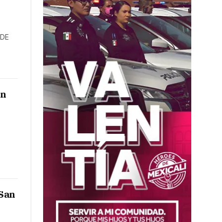
 DE
ín
 San