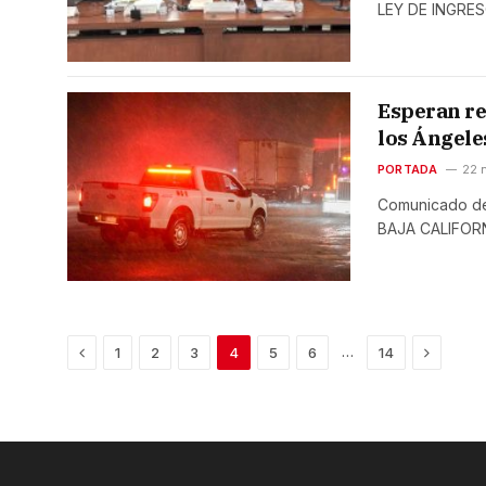
LEY DE INGRE
Esperan re
los Ángele
PORTADA
22 
Comunicado d
BAJA CALIFOR
Previous
Next
…
1
2
3
4
5
6
14