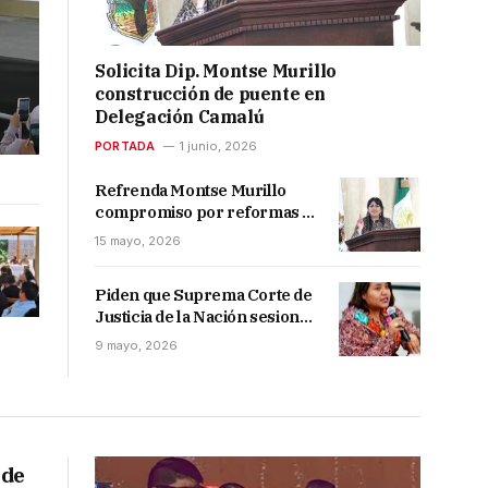
Solicita Dip. Montse Murillo
construcción de puente en
Delegación Camalú
PORTADA
1 junio, 2026
Refrenda Montse Murillo
compromiso por reformas a
legislación climática en BC
15 mayo, 2026
Piden que Suprema Corte de
Justicia de la Nación sesione
en San Quintín
9 mayo, 2026
 de