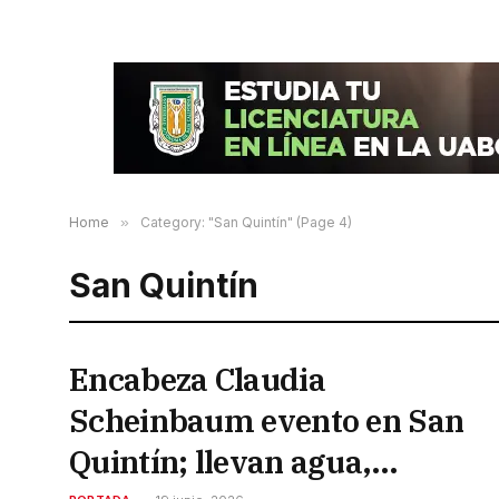
Home
»
Category: "San Quintín" (Page 4)
San Quintín
Encabeza Claudia
Scheinbaum evento en San
Quintín; llevan agua,