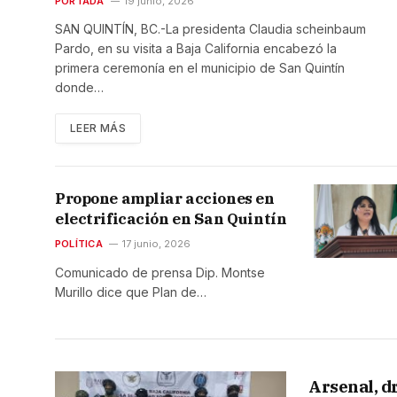
electrificación, salud y
PORTADA
19 junio, 2026
apoyo a educación
SAN QUINTÍN, BC.-La presidenta Claudia scheinbaum
Pardo, en su visita a Baja California encabezó la
primera ceremonía en el municipio de San Quintín
donde…
LEER MÁS
Propone ampliar acciones en
electrificación en San Quintín
POLÍTICA
17 junio, 2026
Comunicado de prensa Dip. Montse
Murillo dice que Plan de…
Arsenal, d