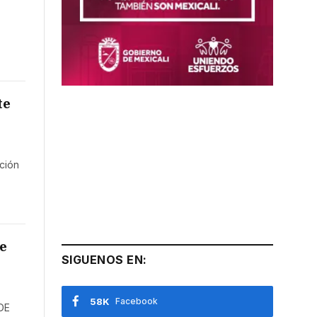
te
ción
e
SIGUENOS EN:
58K
Facebook
DE