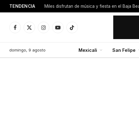
TENDENCIA
Miles disfrutan de música y fiesta en el Baja B
Facebook
X
Instagram
YouTube
TikTok
(Twitter)
domingo, 9 agosto
Mexicali
San Felipe