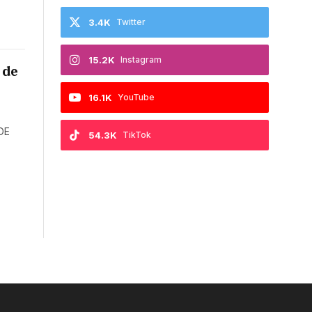
3.4K
Twitter
15.2K
Instagram
 de
16.1K
YouTube
DE
54.3K
TikTok