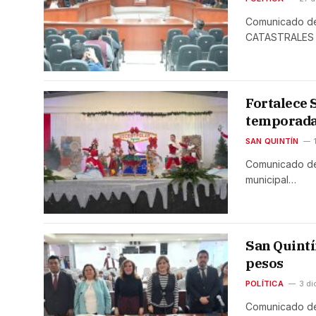
Comunicado d
CATASTRALES 
Fortalece 
temporada
SAN QUINTÍN
Comunicado de 
municipal…
San Quintí
pesos
POLÍTICA
3 di
Comunicado d