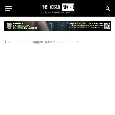
Home
»
Posts Tagged "autotransporte federal"