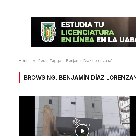
Home
»
Posts Tagged "Benjamín Díaz Lorenzana"
BROWSING:
BENJAMÍN DÍAZ LORENZA