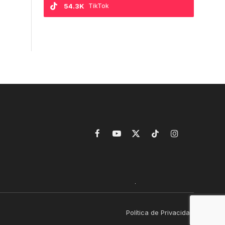
54.3K
TikTok
Facebook
YouTube
X
TikTok
Instagram
(Twitter)
Política de Privacidad