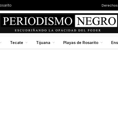
Derechos
osarito
Tecate
Tijuana
Playas de Rosarito
En