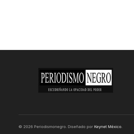
© 2026 Periodismonegro. Diseñado por
Keynet México
.