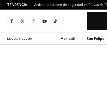
TENDENCIA
Activian operativo de seguridad en Playas de R
Facebook
X
Instagram
YouTube
TikTok
(Twitter)
jueves, 6 agosto
Mexicali
San Felipe