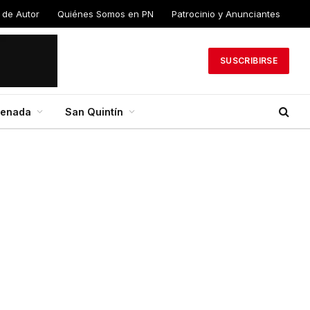
 de Autor
Quiénes Somos en PN
Patrocinio y Anunciantes
SUSCRIBIRSE
senada
San Quintín