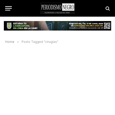
Home
»
Posts Tagged "cirugías"