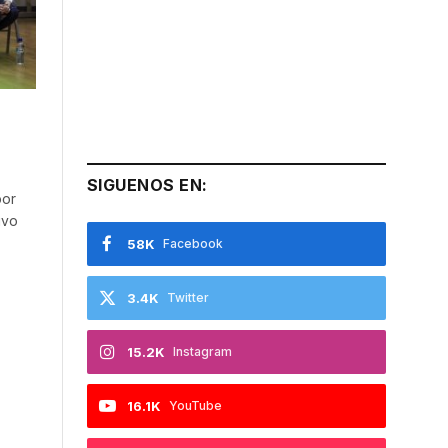
SIGUENOS EN:
por
ivo
58K
Facebook
3.4K
Twitter
15.2K
Instagram
16.1K
YouTube