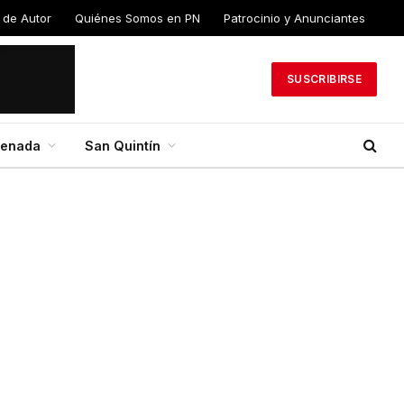
 de Autor
Quiénes Somos en PN
Patrocinio y Anunciantes
SUSCRIBIRSE
senada
San Quintín