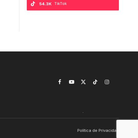
54.3K
TikTok
Facebook
YouTube
X
TikTok
Instagram
(Twitter)
Política de Privacidad