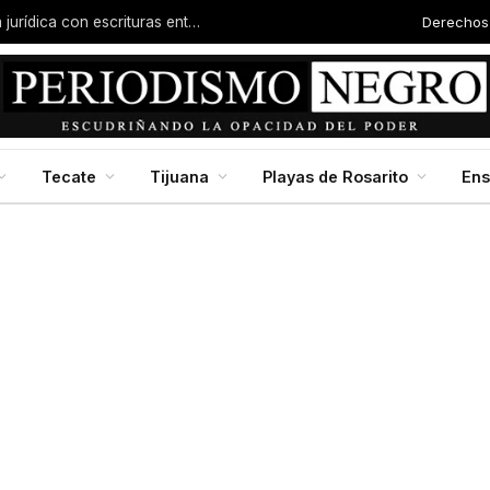
Derechos
Familias de la colonia Progreso reciben certeza jurídica con escrituras entregadas por Dip. Molina
Tecate
Tijuana
Playas de Rosarito
En