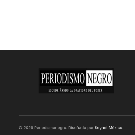
© 2026 Periodismonegro. Diseñado por
Keynet México
.