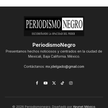
PeriodismoNegro
Presentamos hechos noticiosos y centrados en la ciudad de
Mexicali, Baja California. México.
Contáctanos:
mx.jdelgado@gmail.com
Facebook
YouTube
X
TikTok
Instagram
(Twitter)
© 2026 Periodismonegro. Diseñado por
Keynet México
.