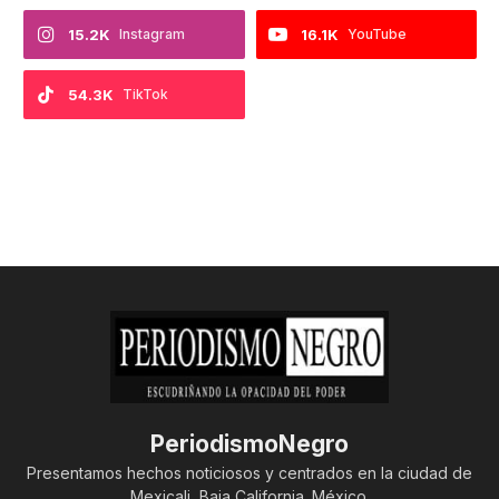
15.2K
Instagram
16.1K
YouTube
54.3K
TikTok
PeriodismoNegro
Presentamos hechos noticiosos y centrados en la ciudad de
Mexicali, Baja California. México.