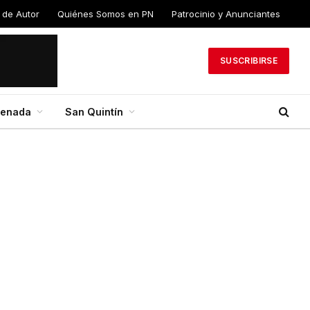
 de Autor
Quiénes Somos en PN
Patrocinio y Anunciantes
SUSCRIBIRSE
senada
San Quintín