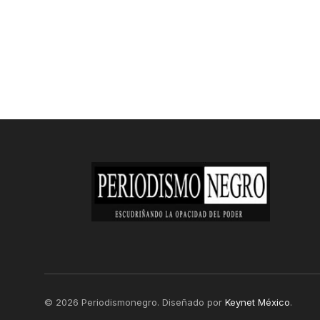
© 2026 Periodismonegro. Diseñado por
Keynet México
.