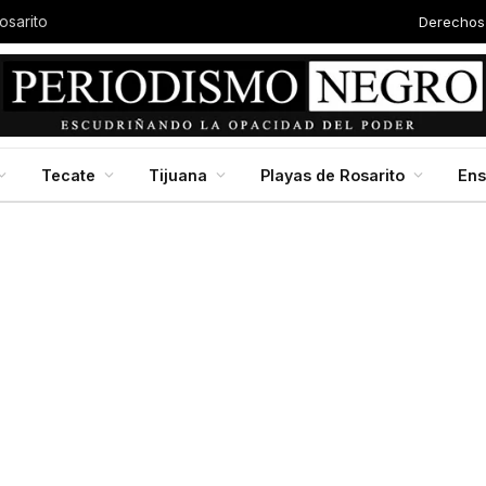
Derechos
osarito
Tecate
Tijuana
Playas de Rosarito
En