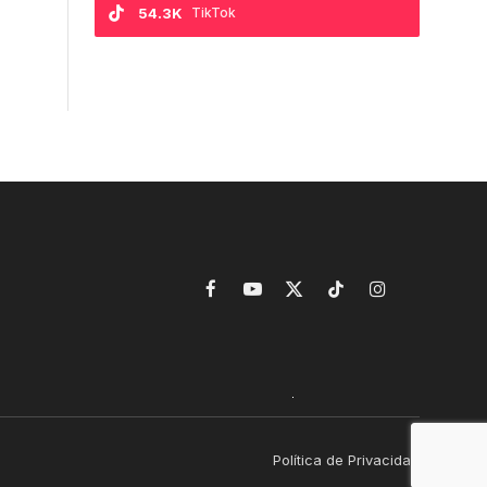
54.3K
TikTok
Facebook
YouTube
X
TikTok
Instagram
(Twitter)
Política de Privacidad