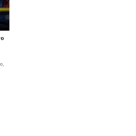
ro
o,