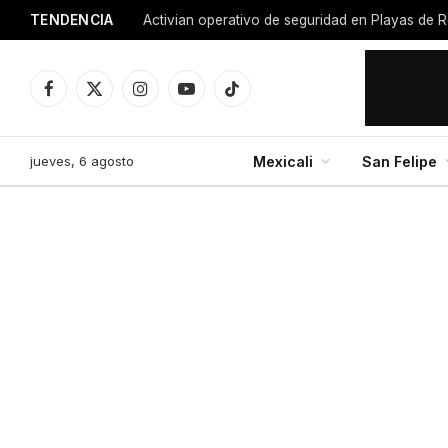
TENDENCIA
Activian operativo de seguridad en Playas de R
Facebook
X
Instagram
YouTube
TikTok
(Twitter)
jueves, 6 agosto
Mexicali
San Felipe