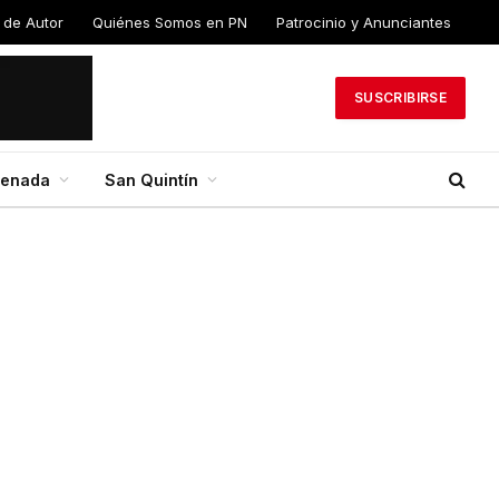
 de Autor
Quiénes Somos en PN
Patrocinio y Anunciantes
SUSCRIBIRSE
senada
San Quintín