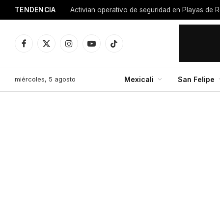
TENDENCIA
Activian operativo de seguridad en Playas de R
Facebook
X
Instagram
YouTube
TikTok
(Twitter)
miércoles, 5 agosto
Mexicali
San Felipe