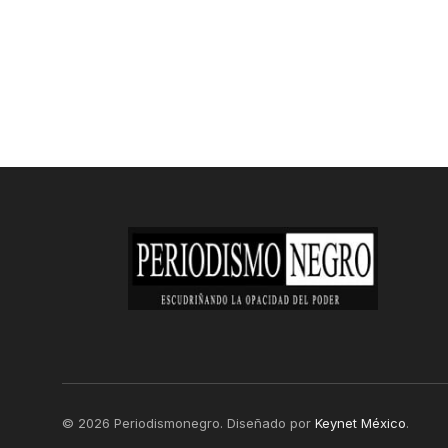
© 2026 Periodismonegro. Diseñado por
Keynet México
.