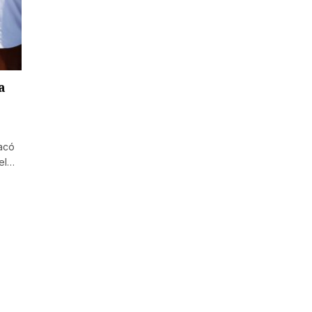
a
tacó
 el…