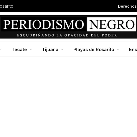
Derechos
osarito
Tecate
Tijuana
Playas de Rosarito
En