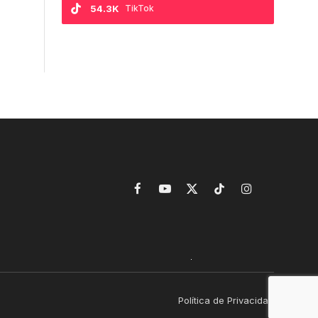
54.3K
TikTok
Facebook
YouTube
X
TikTok
Instagram
(Twitter)
Política de Privacidad