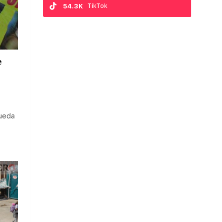
54.3K
TikTok
e
queda