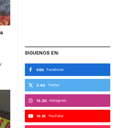
va
SIGUENOS EN:
y
58K
Facebook
3.4K
Twitter
15.2K
Instagram
16.1K
YouTube