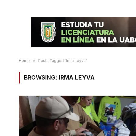
Home
»
Posts Tagged "Irma Leyva"
BROWSING:
IRMA LEYVA