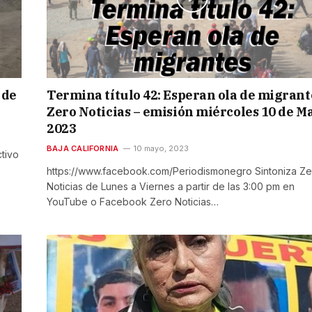
 de
Termina título 42: Esperan ola de migrant
Zero Noticias – emisión miércoles 10 de M
2023
BAJA CALIFORNIA
10 mayo, 2023
tivo
https://www.facebook.com/Periodismonegro Sintoniza Ze
Noticias de Lunes a Viernes a partir de las 3:00 pm en
YouTube o Facebook Zero Noticias…