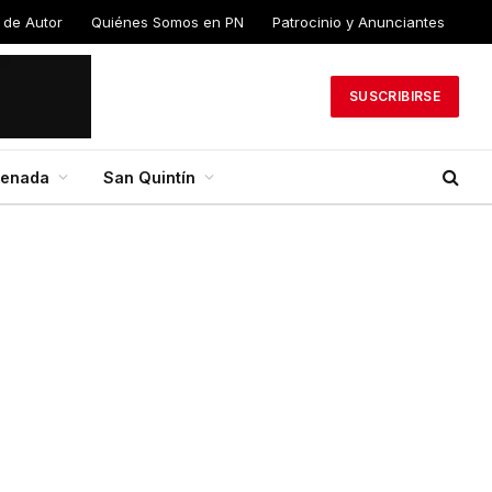
 de
Quiénes Somos en
Patrocinio y
PN
Anunciantes
SUSCRIBIRSE
senada
San Quintín