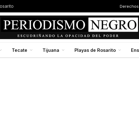
Derechos
Autor
Baja California en jornada nacional de reforestación, impulsada por la presidenta Claudia Scheinbaum
Tecate
Tijuana
Playas de Rosarito
En