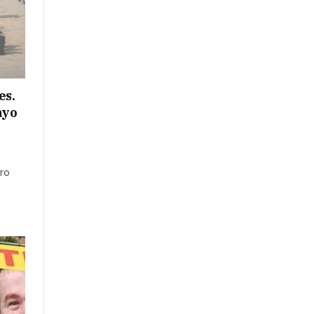
es.
ayo
ro