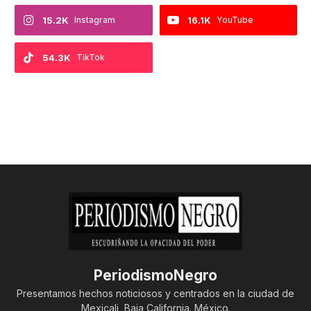
15.2K
Instagram
16.1K
YouTube
54.3K
TikTok
PeriodismoNegro
Presentamos hechos noticiosos y centrados en la ciudad de
Mexicali, Baja California. México.