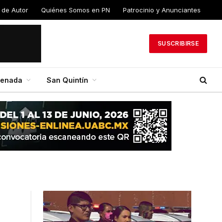
 de Autor
Quiénes Somos en PN
Patrocinio y Anunciantes
SUSCRIBIRSE
senada
San Quintín