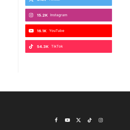
15.2K
Instagram
16.1K
YouTube
54.3K
TikTok
Facebook
YouTube
X
TikTok
Instagram
(Twitter)