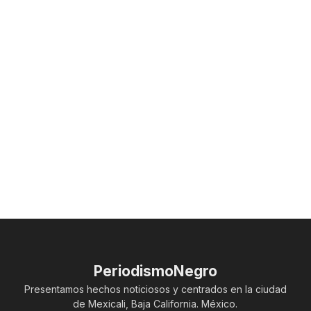
PeriodismoNegro
Presentamos hechos noticiosos y centrados en la ciudad
de Mexicali, Baja California. México.