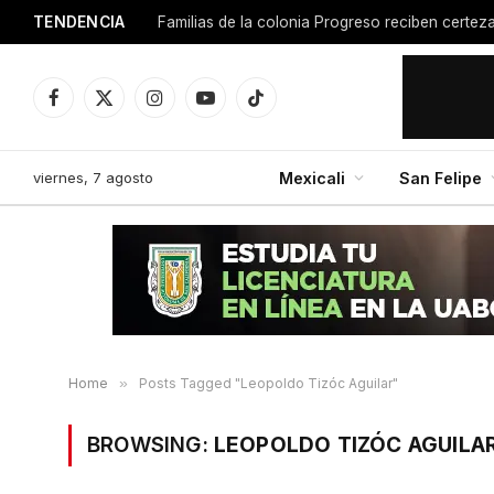
TENDENCIA
Facebook
X
Instagram
YouTube
TikTok
(Twitter)
viernes, 7 agosto
Mexicali
San Felipe
Home
»
Posts Tagged "Leopoldo Tizóc Aguilar"
BROWSING:
LEOPOLDO TIZÓC AGUILA