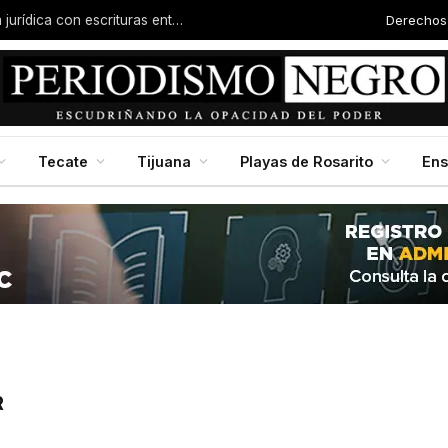
Derechos
Familias de la colonia Progreso reciben certeza jurídica con escrituras entregadas por Dip. Molina
Tecate
Tijuana
Playas de Rosarito
En
R