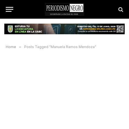
Home
»
Posts Tagged "Manuela Ramos Mendoza"