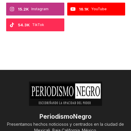
15.2K
Instagram
16.1K
YouTube
54.3K
TikTok
PeriodismoNegro
Presentamos hechos noticiosos y centrados en la ciudad de
Mexicali, Baja California. México.