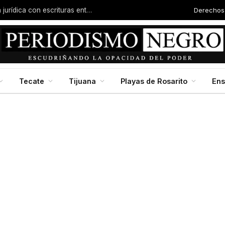
Derechos
Familias de la colonia Progreso reciben certeza jurídica con escrituras entregadas por Dip. Molina
Tecate
Tijuana
Playas de Rosarito
En