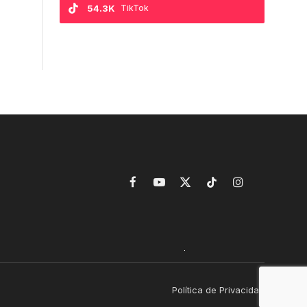
54.3K
TikTok
Facebook
YouTube
X
TikTok
Instagram
(Twitter)
Política de Privacidad