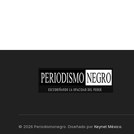
© 2026 Periodismonegro. Diseñado por
Keynet México
.