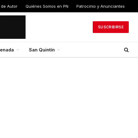
 de Autor
Quiénes Somos en PN
Patrocinio y Anunciantes
SUSCRIBIRSE
senada
San Quintín