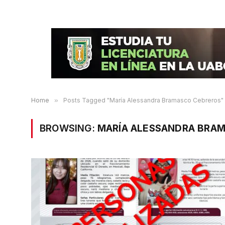
Home
»
Posts Tagged "María Alessandra Bramasco Cebreros"
BROWSING:
MARÍA ALESSANDRA BRA