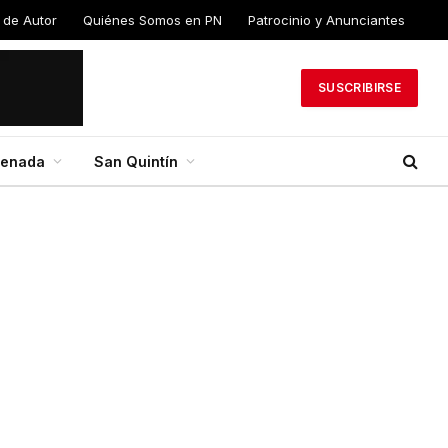
 de Autor
Quiénes Somos en PN
Patrocinio y Anunciantes
SUSCRIBIRSE
senada
San Quintín