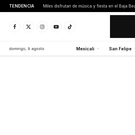
TENDENCIA
Miles disfrutan de música y fiesta en el Baja B
Facebook
X
Instagram
YouTube
TikTok
(Twitter)
domingo, 9 agosto
Mexicali
San Felipe