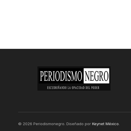
© 2026 Periodismonegro. Diseñado por
Keynet México
.