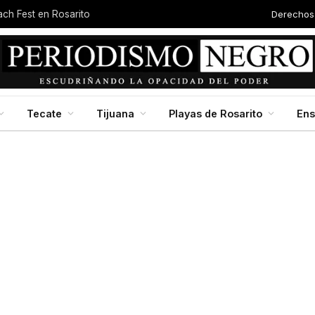
Derechos
each Fest en Rosarito
Tecate
Tijuana
Playas de Rosarito
En