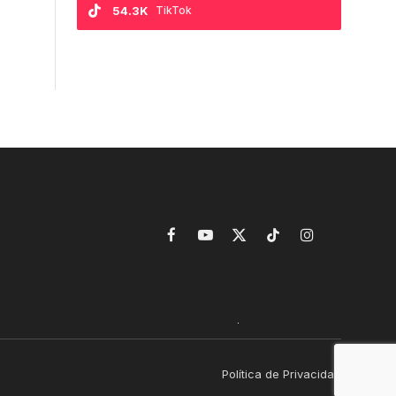
54.3K
TikTok
Facebook
YouTube
X
TikTok
Instagram
(Twitter)
Política de Privacidad