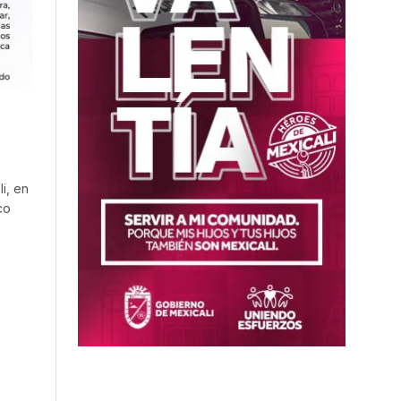
i, en
co