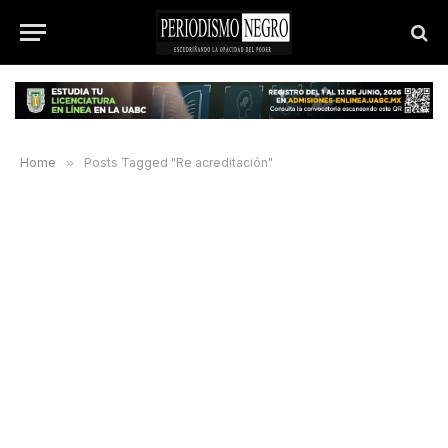
Home
»
Posts Tagged "Re acreditación"