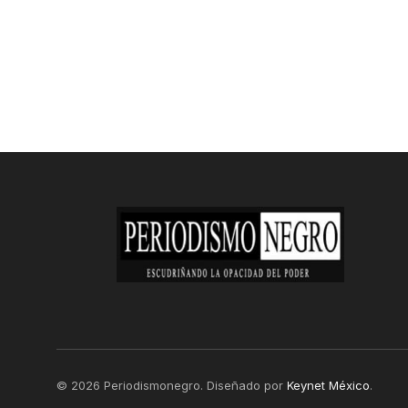
© 2026 Periodismonegro. Diseñado por
Keynet México
.