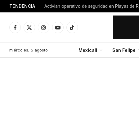
TENDENCIA
Activian operativo de seguridad en Playas de R
Facebook
X
Instagram
YouTube
TikTok
(Twitter)
miércoles, 5 agosto
Mexicali
San Felipe