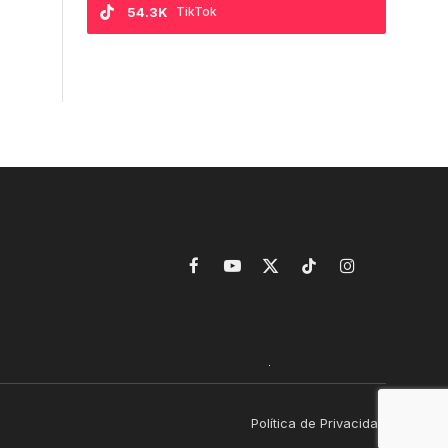
54.3K
TikTok
Facebook
YouTube
X
TikTok
Instagram
(Twitter)
Política de Privacidad