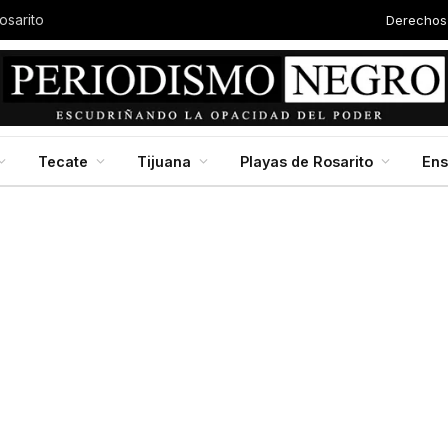
Derechos
osarito
Tecate
Tijuana
Playas de Rosarito
En