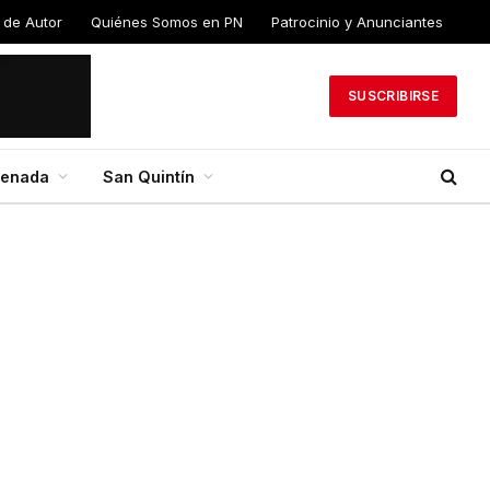
 de Autor
Quiénes Somos en PN
Patrocinio y Anunciantes
SUSCRIBIRSE
senada
San Quintín