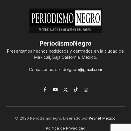
PeriodismoNegro
Presentamos hechos noticiosos y centrados en la ciudad de
Mexicali, Baja California. México.
Contáctanos:
mx.jdelgado@gmail.com
Facebook
YouTube
X
TikTok
Instagram
(Twitter)
© 2026 Periodismonegro. Diseñado por
Keynet México
.
Política de Privacidad