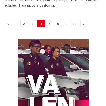
talleres y espectáculos gratuitos para públicos de todas las
edades. Tijuana, Baja California,…
Previous
Next
…
1
2
3
4
5
6
92