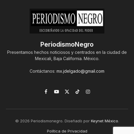
PeriodismoNegro
Presentamos hechos noticiosos y centrados en la ciudad de
Mexicali, Baja California. México.
Contáctanos:
mx.jdelgado@gmail.com
Facebook
YouTube
X
TikTok
Instagram
(Twitter)
© 2026 Periodismonegro. Diseñado por
Keynet México
.
Política de Privacidad