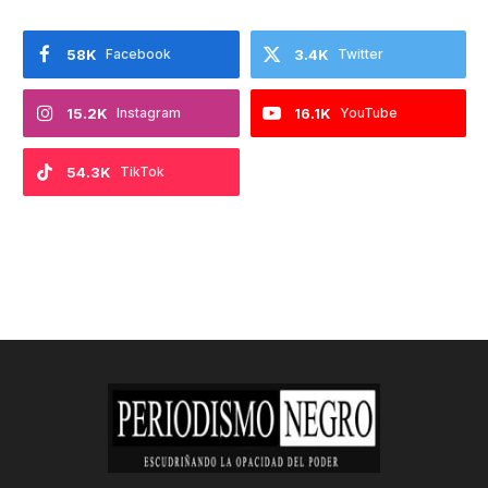
58K
Facebook
3.4K
Twitter
15.2K
Instagram
16.1K
YouTube
54.3K
TikTok