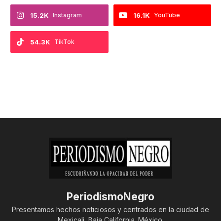
15.2K
Instagram
16.1K
YouTube
54.3K
TikTok
PeriodismoNegro
Presentamos hechos noticiosos y centrados en la ciudad de
Mexicali, Baja California. México.