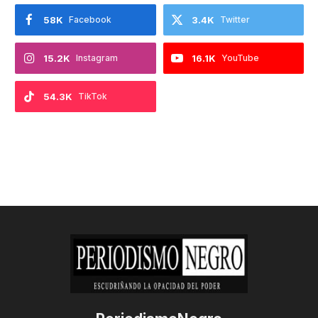
58K
Facebook
3.4K
Twitter
15.2K
Instagram
16.1K
YouTube
54.3K
TikTok