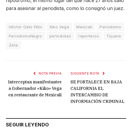
hipódromo, el mismo lugar del que hace 27 años salió
para asesinar al periodista, como lo consignó un juez.
Héctor Gato Félix
Kiko Vega
Mexicali
Periodismo
PeriodismoNegro
periodistas
reporteros
Tijuana
Zeta
NOTA PREVIA
SIGUIENTE NOTA
Interceptan manifestantes
SE FORTALECE EN BAJA
a Gobernador «Kiko» Vega
CALIFORNIA EL
en restaurante de Mexicali
INTERCAMBIO DE
INFORMACIÓN CRIMINAL
SEGUIR LEYENDO