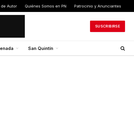
 de Autor
Quiénes Somos en PN
Patrocinio y Anunciantes
SUSCRIBIRSE
senada
San Quintín