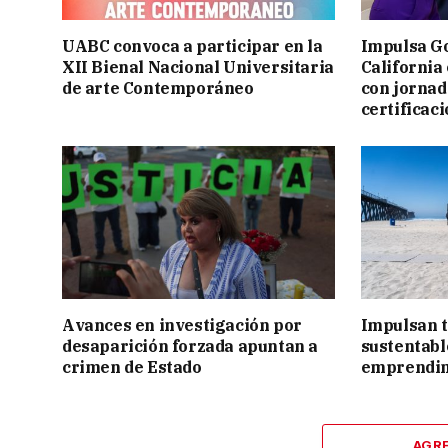
UABC convoca a participar en la
Impulsa Go
XII Bienal Nacional Universitaria
California
de arte Contemporáneo
con jornad
certificac
Avances en investigación por
Impulsan t
desaparición forzada apuntan a
sustentabl
crimen de Estado
emprendi
AGR