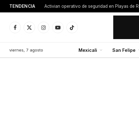
TENDENCIA
Activian operativo de seguridad en Playas de R
Facebook
X
Instagram
YouTube
TikTok
(Twitter)
viernes, 7 agosto
Mexicali
San Felipe