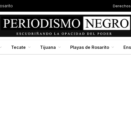
Derechos
osarito
Tecate
Tijuana
Playas de Rosarito
En