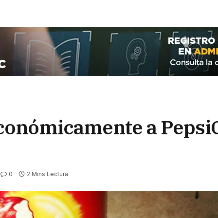
conómicamente a PepsiC
0
2 Mins Lectura