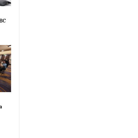
ABC
a