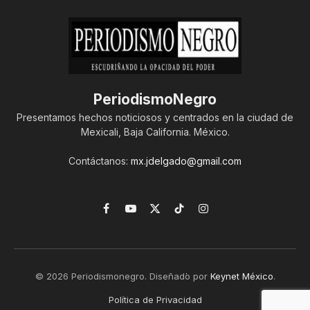
PeriodismoNegro
Presentamos hechos noticiosos y centrados en la ciudad de
Mexicali, Baja California. México.
Contáctanos:
mx.jdelgado@gmail.com
Facebook
YouTube
X
TikTok
Instagram
(Twitter)
© 2026 Periodismonegro. Diseñado por
Keynet México
.
Política de Privacidad