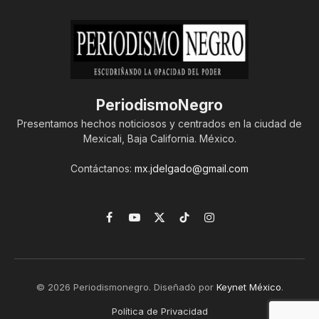
PeriodismoNegro
Presentamos hechos noticiosos y centrados en la ciudad de
Mexicali, Baja California. México.
Contáctanos:
mx.jdelgado@gmail.com
Facebook
YouTube
X
TikTok
Instagram
(Twitter)
© 2026 Periodismonegro. Diseñado por
Keynet México
.
Política de Privacidad