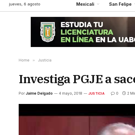
jueves, 6 agosto
Mexicali
San Felipe
Home
»
Justicia
Investiga PGJE a sac
Por
Jaime Delgado
4 mayo, 2018
0
2 Mi
JUSTICIA