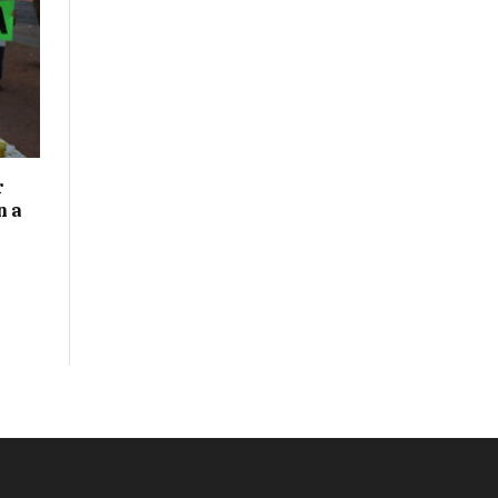
r
n a