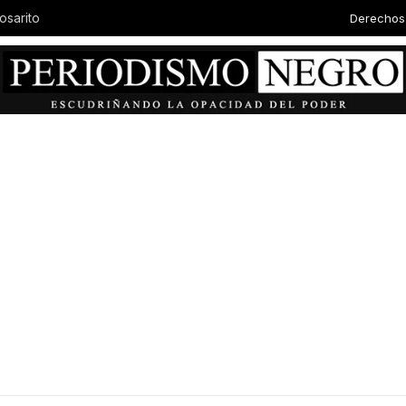
Derechos
osarito