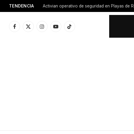
TENDENCIA
Activian operativo de seguridad en Playas de R
Facebook
X
Instagram
YouTube
TikTok
(Twitter)