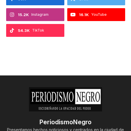
15.2K
Instagram
16.1K
YouTube
54.3K
TikTok
PeriodismoNegro
Presentamos hechos noticiosos y centrados en la ciudad de