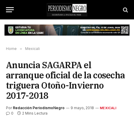
Home
»
Mexicali
Anuncia SAGARPA el
arranque oficial de la cosecha
triguera Otoño-Invierno
2017-2018
Por
Redacción PeriodismoNegro
9 mayo, 2018
MEXICALI
0
2 Mins Lectura