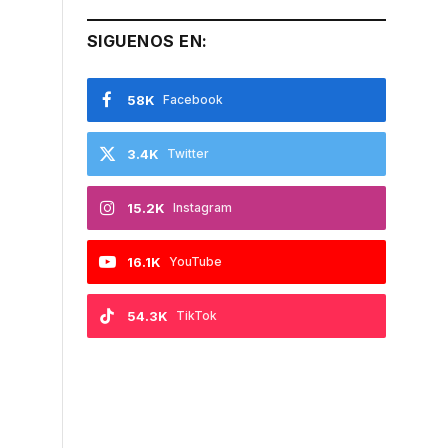
SIGUENOS EN:
58K
Facebook
3.4K
Twitter
15.2K
Instagram
16.1K
YouTube
54.3K
TikTok