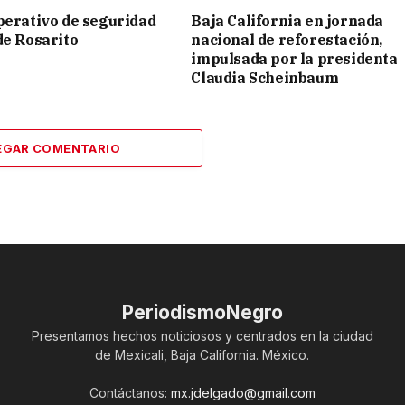
perativo de seguridad
Baja California en jornada
de Rosarito
nacional de reforestación,
impulsada por la presidenta
Claudia Scheinbaum
EGAR COMENTARIO
PeriodismoNegro
Presentamos hechos noticiosos y centrados en la ciudad
de Mexicali, Baja California. México.
Contáctanos:
mx.jdelgado@gmail.com