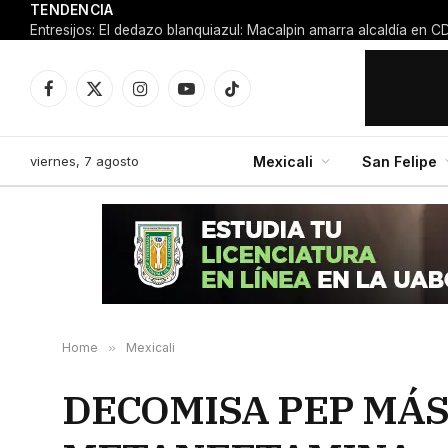
TENDENCIA
Facebook
X
Instagram
YouTube
TikTok
(Twitter)
viernes, 7 agosto
Mexicali
San Felipe
Home
»
Mexicali
DECOMISA PEP MÁS 