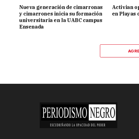
Nueva generación de cimarronas
Activian o
y cimarrones inicia su formación
en Playas 
universitaria en la UABC campus
Ensenada
AGR