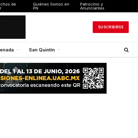
echos de
Quiénes Somos en
Patrocinio y
r
PN
Anunciantes
SUSCRIBIRSE
senada
San Quintín