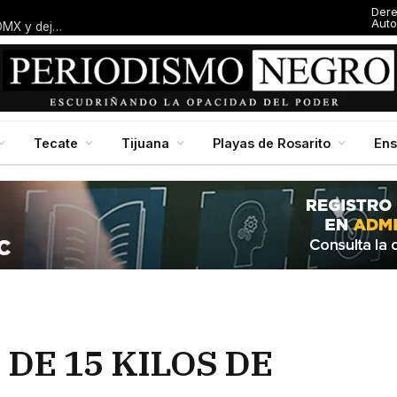
Der
Auto
Entresijos: El dedazo blanquiazul: Macalpin amarra alcaldía en CDMX y deja al panismo local con el dedo en la boca
Tecate
Tijuana
Playas de Rosarito
En
DE 15 KILOS DE