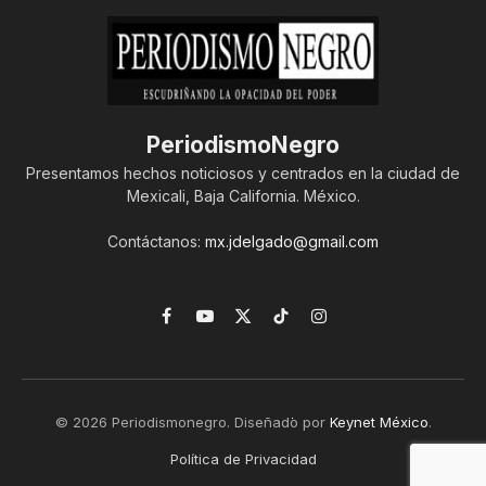
PeriodismoNegro
Presentamos hechos noticiosos y centrados en la ciudad de
Mexicali, Baja California. México.
Contáctanos:
mx.jdelgado@gmail.com
Facebook
YouTube
X
TikTok
Instagram
(Twitter)
© 2026 Periodismonegro. Diseñado por
Keynet México
.
Política de Privacidad