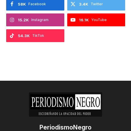
58K
Facebook
3.4K
Twitter
15.2K
Instagram
16.1K
YouTube
54.3K
TikTok
PeriodismoNegro