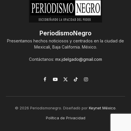
PeriodismoNegro
Presentamos hechos noticiosos y centrados en la ciudad de
Mexicali, Baja California. México.
Contáctanos:
mx.jdelgado@gmail.com
Facebook
YouTube
X
TikTok
Instagram
(Twitter)
© 2026 Periodismonegro. Diseñado por
Keynet México
.
Política de Privacidad