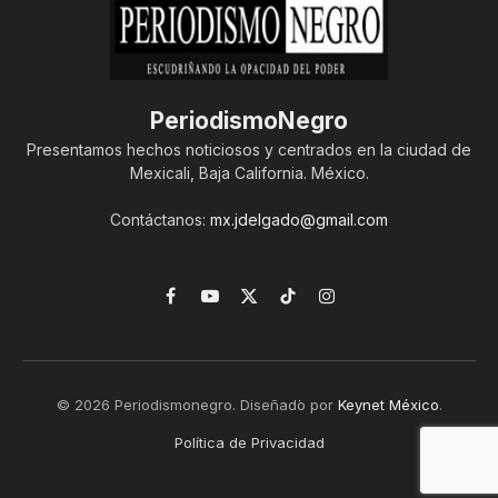
PeriodismoNegro
Presentamos hechos noticiosos y centrados en la ciudad de
Mexicali, Baja California. México.
Contáctanos:
mx.jdelgado@gmail.com
Facebook
YouTube
X
TikTok
Instagram
(Twitter)
© 2026 Periodismonegro. Diseñado por
Keynet México
.
Política de Privacidad