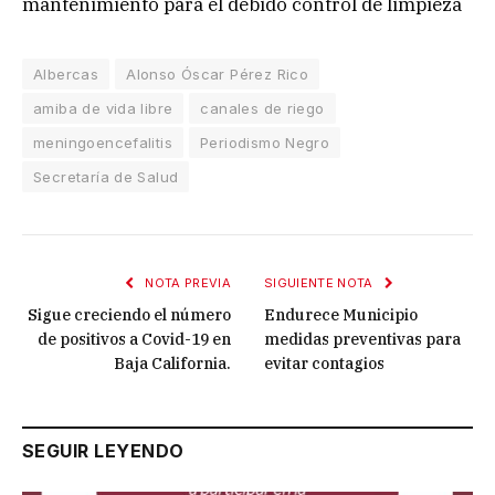
mantenimiento para el debido control de limpieza
Albercas
Alonso Óscar Pérez Rico
amiba de vida libre
canales de riego
meningoencefalitis
Periodismo Negro
Secretaría de Salud
NOTA PREVIA
SIGUIENTE NOTA
Sigue creciendo el número
Endurece Municipio
de positivos a Covid-19 en
medidas preventivas para
Baja California.
evitar contagios
SEGUIR LEYENDO