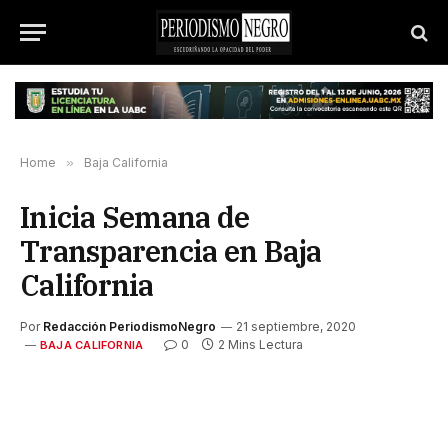
Home
»
Baja California
Inicia Semana de
Transparencia en Baja
California
Por
Redacción PeriodismoNegro
21 septiembre, 2020
0
2 Mins Lectura
BAJA CALIFORNIA