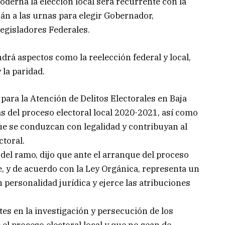
oderna la elección local será recurrente con la
rán a las urnas para elegir Gobernador,
egisladores Federales.
ndrá aspectos como la reelección federal y local,
 la paridad.
a para la Atención de Delitos Electorales en Baja
s del proceso electoral local 2020-2021, así como
que se conduzcan con legalidad y contribuyan al
ctoral.
l del ramo, dijo que ante el arranque del proceso
, y de acuerdo con la Ley Orgánica, representa un
ersonalidad jurídica y ejerce las atribuciones
tes en la investigación y persecución de los
 el proceso electoral local y que no sean de