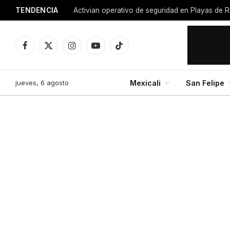
TENDENCIA
Activian operativo de seguridad en Playas de R
Facebook
X
Instagram
YouTube
TikTok
(Twitter)
jueves, 6 agosto
Mexicali
San Felipe