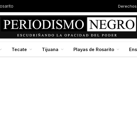
Derechos
osarito
Tecate
Tijuana
Playas de Rosarito
En