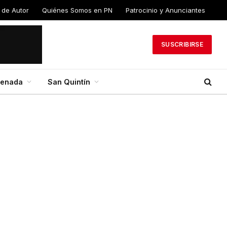
 de Autor
Quiénes Somos en PN
Patrocinio y Anunciantes
SUSCRIBIRSE
senada
San Quintín