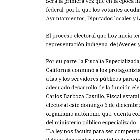
Será la primera vez que en la época m
federal, por lo que los votantes acudi
Ayuntamientos, Diputados locales y L
El proceso electoral que hoy inicia te
representación indígena, de jóvenes y
Por su parte, la Fiscalía Especializad
California conminó a los protagonista
a las y los servidores públicos para 
adecuado desarrollo de la función ele
Carlos Barboza Castillo, Fiscal estata
electoral este domingo 6 de diciembre
organismo autónomo que, cuenta con p
del ministerio público especializado.
“La ley nos faculta para ser competen
delitos electorales cometidos durante