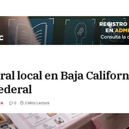
ral local en Baja Califor
ederal
0
2 Mins Lectura
CA