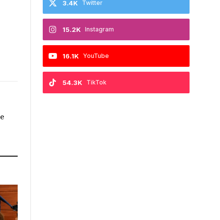
3.4K
Twitter
15.2K
Instagram
16.1K
YouTube
54.3K
TikTok
de