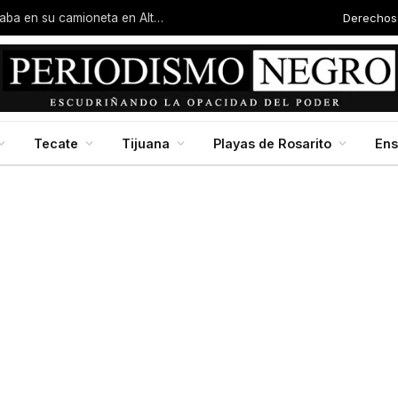
Derechos
Hombre es asesinado a balazos mientras circulaba en su camioneta en Altiplano
Tecate
Tijuana
Playas de Rosarito
En