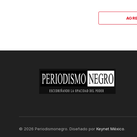
AGR
© 2026 Periodismonegro. Diseñado por
Keynet México
.