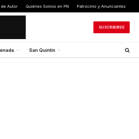
 de Autor
Quiénes Somos en PN
Patrocinio y Anunciantes
SUSCRIBIRSE
senada
San Quintín