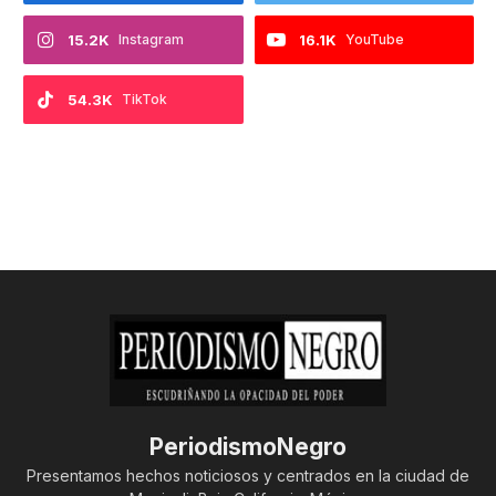
15.2K
Instagram
16.1K
YouTube
54.3K
TikTok
PeriodismoNegro
Presentamos hechos noticiosos y centrados en la ciudad de