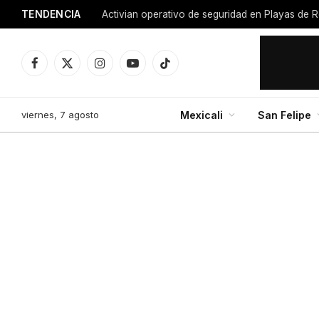
TENDENCIA
Activian operativo de seguridad en Playas de R
Facebook
X
Instagram
YouTube
TikTok
(Twitter)
viernes, 7 agosto
Mexicali
San Felipe