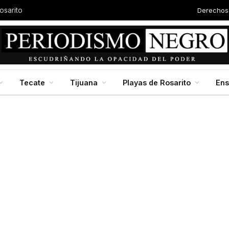
Derechos
osarito
Tecate
Tijuana
Playas de Rosarito
En