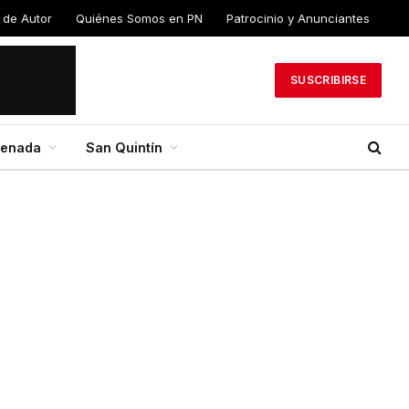
 de Autor
Quiénes Somos en PN
Patrocinio y Anunciantes
SUSCRIBIRSE
senada
San Quintín