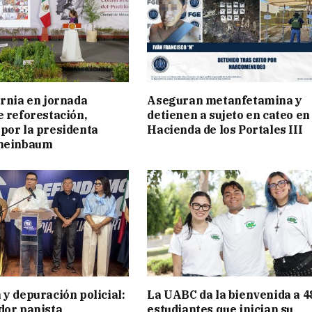
ornia en jornada
Aseguran metanfetamina y
e reforestación,
detienen a sujeto en cateo en
por la presidenta
Hacienda de los Portales III
cheinbaum
 y depuración policial:
La UABC da la bienvenida a 4
dor panista
estudiantes que inician su