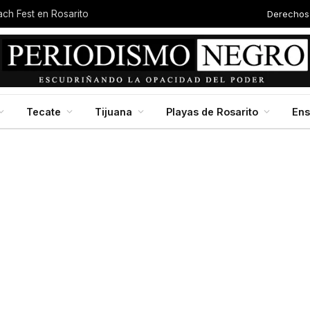
Derechos
each Fest en Rosarito
Tecate
Tijuana
Playas de Rosarito
En