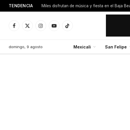
TENDENCIA
Miles disfrutan de música y fiesta en el Baja B
Facebook
X
Instagram
YouTube
TikTok
(Twitter)
domingo, 9 agosto
Mexicali
San Felipe