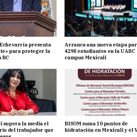
 Echevarría presenta
Arranca una nueva etapa pa
te» para proteger la
4298 estudiantes en la UABC
n BC
campus Mexicali
i supera la media el
BISOM suma 10 puntos de
rio del trabajador que
hidratación en Mexicali y el 
pesos