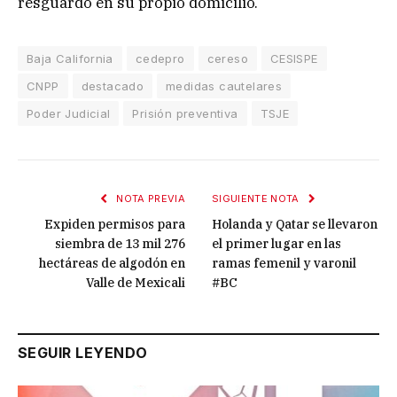
resguardo en su propio domicilio.
Baja California
cedepro
cereso
CESISPE
CNPP
destacado
medidas cautelares
Poder Judicial
Prisión preventiva
TSJE
NOTA PREVIA
SIGUIENTE NOTA
Expiden permisos para
Holanda y Qatar se llevaron
siembra de 13 mil 276
el primer lugar en las
hectáreas de algodón en
ramas femenil y varonil
Valle de Mexicali
#BC
SEGUIR LEYENDO