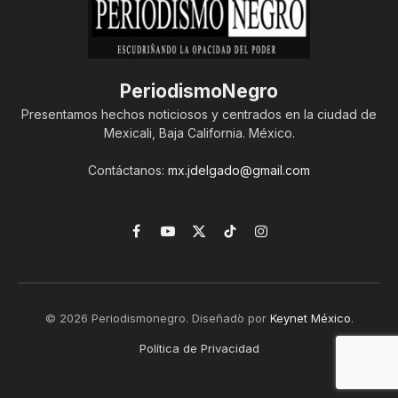
PeriodismoNegro
Presentamos hechos noticiosos y centrados en la ciudad de
Mexicali, Baja California. México.
Contáctanos:
mx.jdelgado@gmail.com
Facebook
YouTube
X
TikTok
Instagram
(Twitter)
© 2026 Periodismonegro. Diseñado por
Keynet México
.
Política de Privacidad