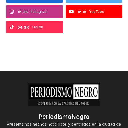
15.2K
Instagram
16.1K
YouTube
54.3K
TikTok
PeriodismoNegro
Presentamos hechos noticiosos y centrados en la ciudad de